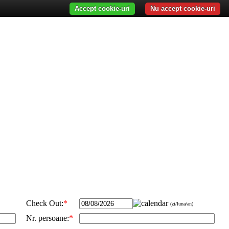
Accept cookie-uri
Nu accept cookie-uri
Check Out:
*
(zi/luna/an)
Nr. persoane:
*