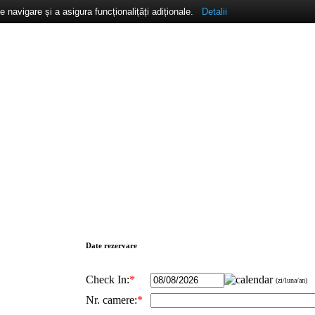
navigare și a asigura funcționalițăți adiționale.
Detalii
Date rezervare
Check In:
*
(zi/luna/an)
Nr. camere:
*