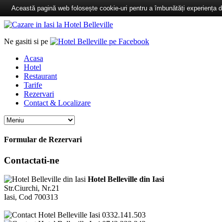
Această pagină web folosește cookie-uri pentru a îmbunătăți experiența de 
Ne gasiti si pe
Acasa
Hotel
Restaurant
Tarife
Rezervari
Contact & Localizare
Formular de Rezervari
Contactati-ne
Hotel Belleville din Iasi
Str.Ciurchi, Nr.21
Iasi, Cod 700313
0332.141.503