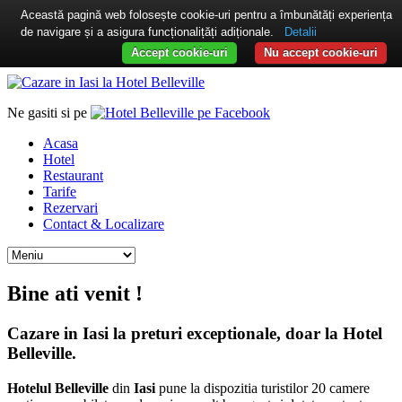
Această pagină web folosește cookie-uri pentru a îmbunătăți experiența
de navigare și a asigura funcționalițăți adiționale.
Detalii
Accept cookie-uri
Nu accept cookie-uri
Ne gasiti si pe
Acasa
Hotel
Restaurant
Tarife
Rezervari
Contact & Localizare
Bine ati venit !
Cazare in Iasi
la preturi exceptionale, doar la Hotel
Belleville.
Hotelul Belleville
din
Iasi
pune la dispozitia turistilor 20 camere