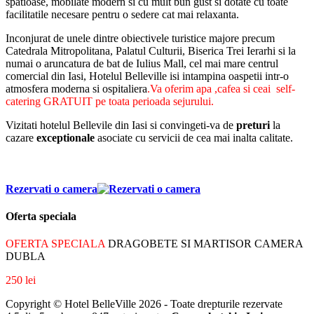
spatioase, mobilate modern si cu mult bun gust si dotate cu toate
facilitatile necesare pentru o sedere cat mai relaxanta.
Inconjurat de unele dintre obiectivele turistice majore precum
Catedrala Mitropolitana, Palatul Culturii, Biserica Trei Ierarhi si la
numai o aruncatura de bat de Iulius Mall, cel mai mare centrul
comercial din Iasi, Hotelul Belleville isi intampina oaspetii intr-o
atmosfera moderna si ospitaliera
.Va oferim apa ,cafea si ceai self-
catering GRATUIT pe toata perioada sejurului.
Vizitati hotelul Bellevile din Iasi si convingeti-va de
preturi
la
cazare
exceptionale
asociate cu servicii de cea mai inalta calitate.
Rezervati o camera
Oferta speciala
OFERTA SPECIALA
DRAGOBETE SI MARTISOR CAMERA
DUBLA
250 lei
Copyright © Hotel BelleVille 2026 - Toate drepturile rezervate