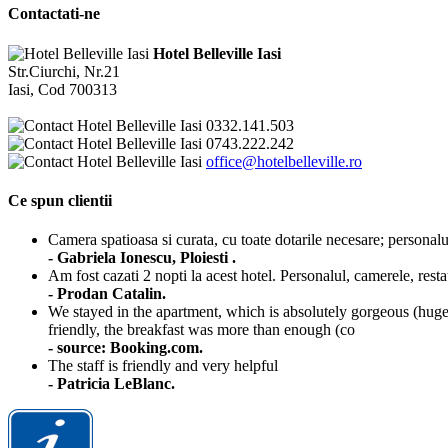
Contactati-ne
Hotel Belleville Iasi
Str.Ciurchi, Nr.21
Iasi, Cod 700313
0332.141.503
0743.222.242
office@hotelbelleville.ro
Ce spun clientii
Camera spatioasa si curata, cu toate dotarile necesare; personalul
- Gabriela Ionescu, Ploiesti .
Am fost cazati 2 nopti la acest hotel. Personalul, camerele, resta
- Prodan Catalin.
We stayed in the apartment, which is absolutely gorgeous (huge s
friendly, the breakfast was more than enough (co
- source: Booking.com.
The staff is friendly and very helpful
- Patricia LeBlanc.