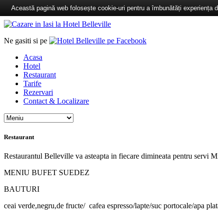
Această pagină web folosește cookie-uri pentru a îmbunătăți experiența de 
Ne gasiti si pe
Acasa
Hotel
Restaurant
Tarife
Rezervari
Contact & Localizare
Restaurant
Restaurantul Belleville va asteapta in fiecare dimineata pentru servi 
MENIU BUFET SUEDEZ
BAUTURI
ceai verde,negru,de fructe/ cafea espresso/lapte/suc portocale/apa plat