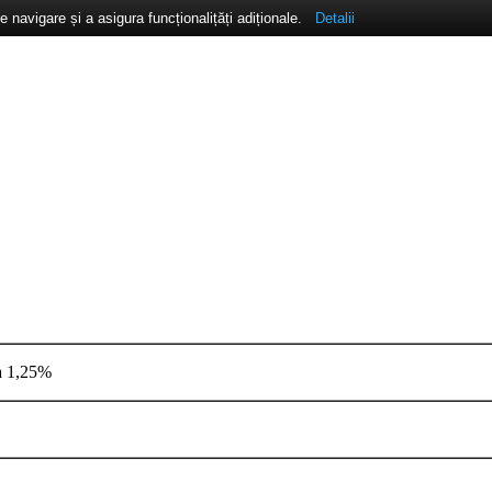
navigare și a asigura funcționalițăți adiționale.
Detalii
a 1,25%