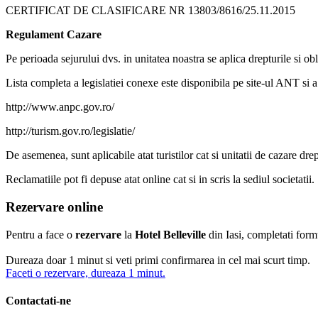
CERTIFICAT DE CLASIFICARE NR 13803/8616/25.11.2015
Regulament Cazare
Pe perioada sejurului dvs. in unitatea noastra se aplica drepturile si obl
Lista completa a legislatiei conexe este disponibila pe site-ul ANT s
http://www.anpc.gov.ro/
http://turism.gov.ro/legislatie/
De asemenea, sunt aplicabile atat turistilor cat si unitatii de cazare dre
Reclamatiile pot fi depuse atat online cat si in scris la sediul societatii.
Rezervare online
Pentru a face o
rezervare
la
Hotel Belleville
din Iasi, completati form
Dureaza doar 1 minut si veti primi confirmarea in cel mai scurt timp.
Faceti o rezervare, dureaza 1 minut.
Contactati-ne