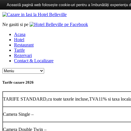
Această pagină web folosește cookie-uri pentru a îmbunătăți experiența de 
Ne gasiti si pe
Acasa
Hotel
Restaurant
Tarife
Rezervari
Contact & Localizare
Tarife cazare 2026
TARIFE STANDARD,cu toate taxele incluse,TVA11% si taxa local
Camera Single –
Camera Double Twin –