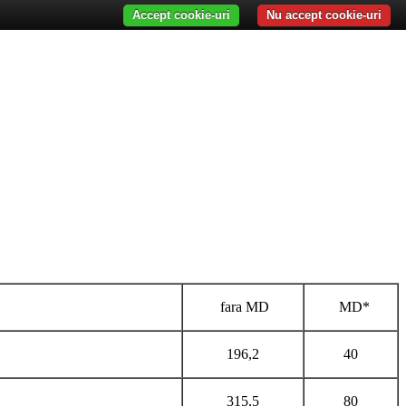
Accept cookie-uri
Nu accept cookie-uri
fara MD
MD*
196,2
40
315,5
80